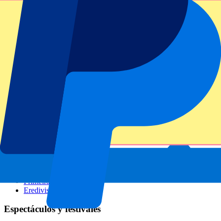
GP Italia
GP Singapur
Six Nations
Todos los deportes
Fútbol
Fórmula 1
MotoGP
Rugby
Tenis
Ligas de fútbol
Champions League
Premier League
Serie A
La Liga
Ligue 1
Primeira Liga
Eredivisie
Espectáculos y festivales