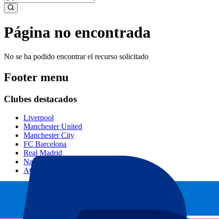
Página no encontrada
No se ha podido encontrar el recurso solicitado
Footer menu
Clubes destacados
Liverpool
Manchester United
Manchester City
FC Barcelona
Real Madrid
Napoli
AC Milan
Eventos populares
GP España
GP Países Bajos