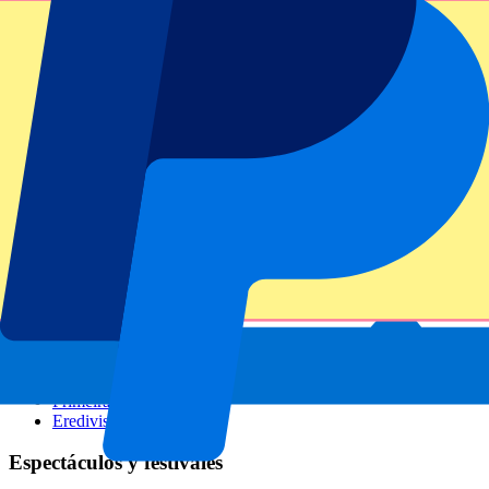
GP Italia
GP Singapur
Six Nations
Todos los deportes
Fútbol
Fórmula 1
MotoGP
Rugby
Tenis
Ligas de fútbol
Champions League
Premier League
Serie A
La Liga
Ligue 1
Primeira Liga
Eredivisie
Espectáculos y festivales