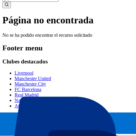
Página no encontrada
No se ha podido encontrar el recurso solicitado
Footer menu
Clubes destacados
Liverpool
Manchester United
Manchester City
FC Barcelona
Real Madrid
Napoli
AC Milan
Eventos populares
GP España
GP Países Bajos