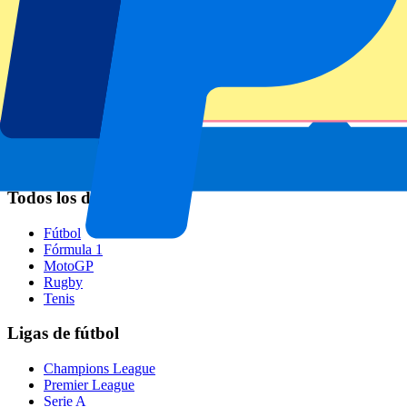
Napoli
AC Milan
Eventos populares
GP España
GP Países Bajos
GP Italia
GP Singapur
Six Nations
Todos los deportes
Fútbol
Fórmula 1
MotoGP
Rugby
Tenis
Ligas de fútbol
Champions League
Premier League
Serie A