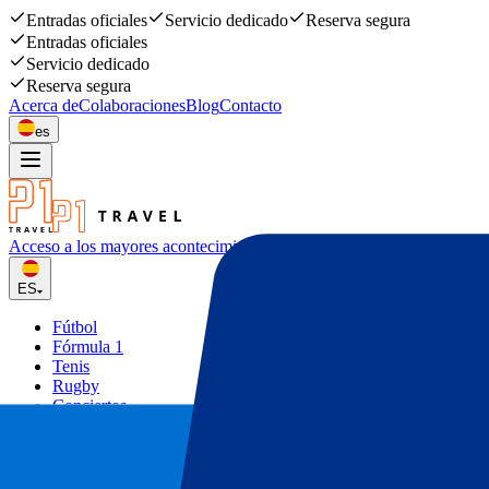
Entradas oficiales
Servicio dedicado
Reserva segura
Entradas oficiales
Servicio dedicado
Reserva segura
Acerca de
Colaboraciones
Blog
Contacto
es
Acceso a los mayores acontecimiento
deportivos y musicales
ES
Fútbol
Fórmula 1
Tenis
Rugby
Conciertos
Otros
Ofertas