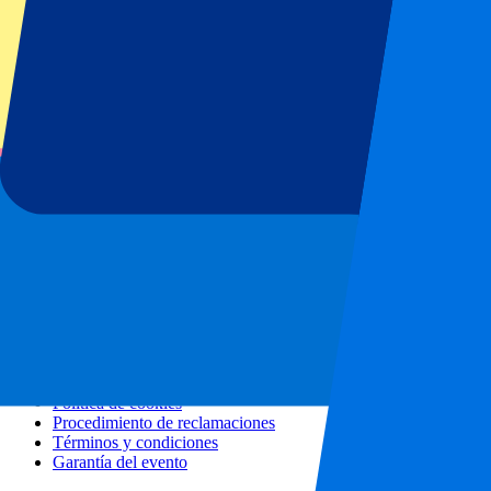
Todos los conciertos
Más información
Programa de afiliados
Escapadas urbanas
Vacaciones
Blog
Contacto
Preguntas frecuentes
Sobre nosotros
Colaboraciones
Hospitality Premium
Prensa
Vacantes
Nuestras políticas
Política de privacidad
Política de cookies
Procedimiento de reclamaciones
Términos y condiciones
Garantía del evento