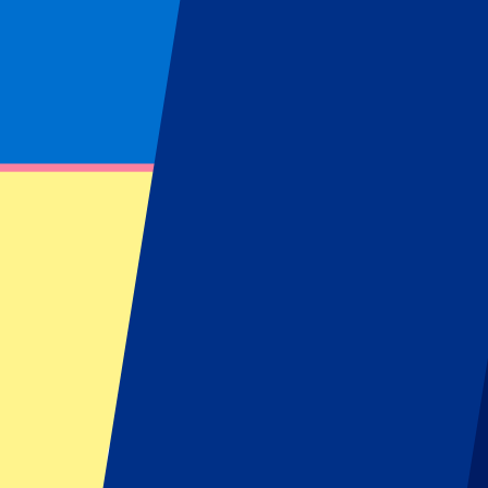
Página no encontrada
No se ha podido encontrar el recurso solicitado
Footer menu
Clubes destacados
Liverpool
Manchester United
Manchester City
FC Barcelona
Real Madrid
Napoli
AC Milan
Eventos populares
GP España
GP Países Bajos