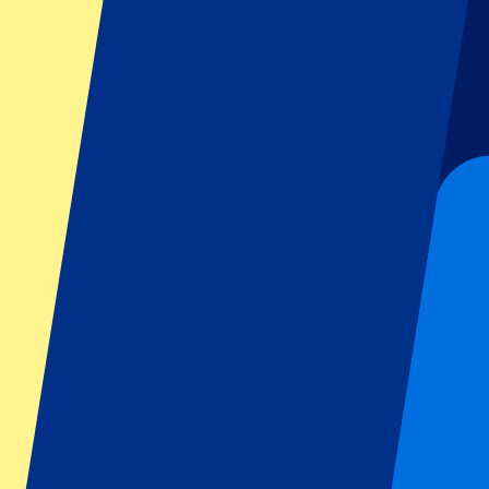
GP Italia
GP Singapur
Six Nations
Todos los deportes
Fútbol
Fórmula 1
MotoGP
Rugby
Tenis
Ligas de fútbol
Champions League
Premier League
Serie A
La Liga
Ligue 1
Primeira Liga
Eredivisie
Espectáculos y festivales