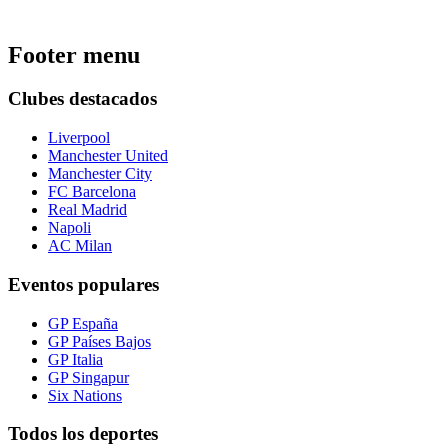
Footer menu
Clubes destacados
Liverpool
Manchester United
Manchester City
FC Barcelona
Real Madrid
Napoli
AC Milan
Eventos populares
GP España
GP Países Bajos
GP Italia
GP Singapur
Six Nations
Todos los deportes