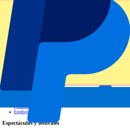
GP Italia
GP Singapur
Six Nations
Todos los deportes
Fútbol
Fórmula 1
MotoGP
Rugby
Tenis
Ligas de fútbol
Champions League
Premier League
Serie A
La Liga
Ligue 1
Primeira Liga
Eredivisie
Espectáculos y festivales