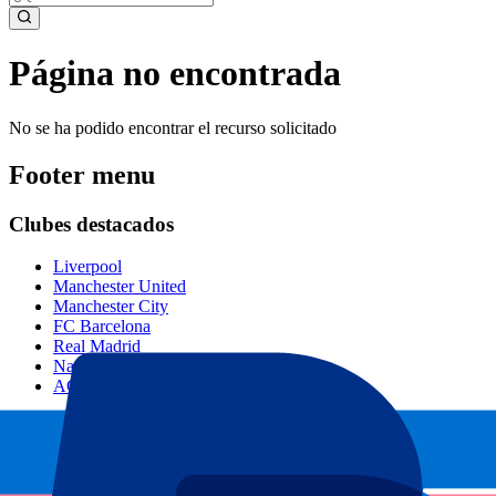
Página no encontrada
No se ha podido encontrar el recurso solicitado
Footer menu
Clubes destacados
Liverpool
Manchester United
Manchester City
FC Barcelona
Real Madrid
Napoli
AC Milan
Eventos populares
GP España
GP Países Bajos