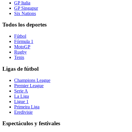
GP Italia
GP Singapur
Six Nations
Todos los deportes
Fútbol
Fórmula 1
MotoGP
Rugby
Tenis
Ligas de fútbol
Champions League
Premier League
Serie A
La Liga
Ligue 1
Primeira Liga
Eredivisie
Espectáculos y festivales