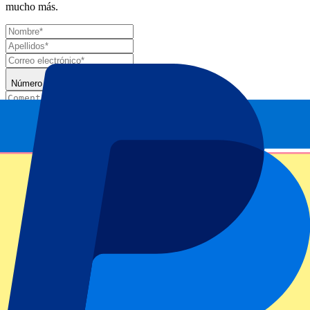
mucho más.
Número de entradas*
Enviar
Tu información se utilizará de acuerdo de nuestra
Declaración de
Privacidad
.
Gracias por enviar el formulario
Información del evento
Acerca de Night Session 22 - Men's Singles
Semifinals
ATP Level/Grand Slam