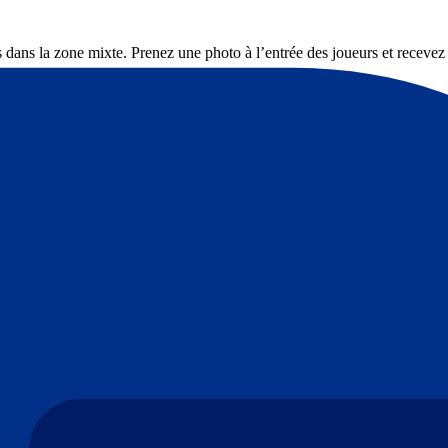
rs dans la zone mixte. Prenez une photo à l’entrée des joueurs et recevez
 bloc 324, avec des sièges côte à côte. Observez l’échauffement de près,
rs dans la zone mixte. Prenez une photo à l’entrée des joueurs et recevez
bloc 324, avec des sièges côte à côte. Observez l’échauffement de près, 
. Accès inclus au musée interactif Atleti Territory.