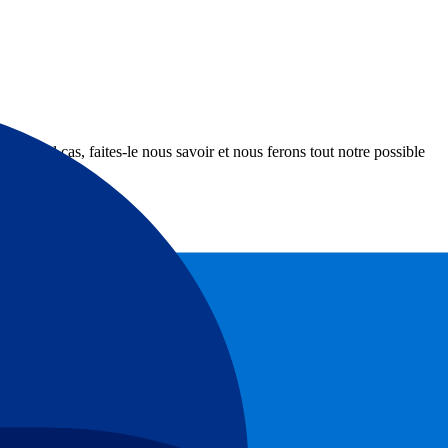
s un tel cas, faites-le nous savoir et nous ferons tout notre possible
raiter votre réclamation, nous vous adresserons un accusé de réception
vous avez alors 6 semaines pour faire appel. Pour ce faire, vous devez
ivantes :