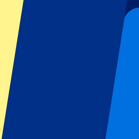
Liverpool
Manchester United
Manchester City
FC Barcelona
Real Madrid
Napoli
AC Milan
Événements populaires
GP Espagne
GP Pays Bas
GP Italie
GP Singapour
Six Nations
Tous les sports
Football
Formula 1
MotoGP
Rugby
Tennis