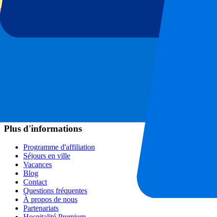
Championnats de football
Ligue des Champions
Premier League
Serie A
La Liga
Ligue 1
Primeira Liga
Eredivisie
Spectacles et festivals
Tous les concerts
Plus d'informations
Programme d'affiliation
Séjours en ville
Vacances
Blog
Contact
Questions fréquentes
À propos de nous
Partenariats
Hospitalité Premium