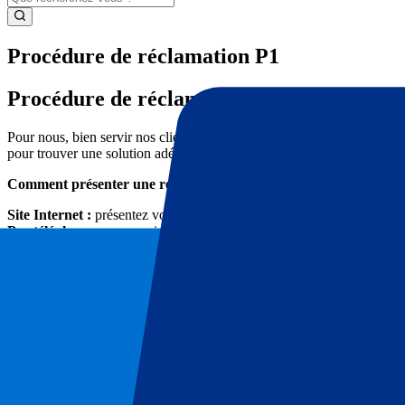
Procédure de réclamation P1
Procédure de réclamation P1
Pour nous, bien servir nos clients est quelque chose de fondamental. Il 
pour trouver une solution adéquate.
Comment présenter une réclamation auprès de P1 ?
Site Internet :
présentez votre réclamation en ligne par le biais de notr
Par téléphone :
communiquez-nous votre réclamation par téléphone au 
Par e-mail :
info@p1travel.fr
Comment votre réclamation sera-t-elle traitée par P1 ?
Nous nous efforcerons de répondre à votre réclamation dans les 7 jours
dans ces 7 jours indiquant le délai dans lequel vous recevrez une répon
Vous n’êtes pas d’ accord avec la réponse de P1 à votre réclamati
Il est important pour nous que vous soyez satisfait(e) de notre réponse
nous faire savoir par lettre que vous n’êtes pas d’accord et que vous so