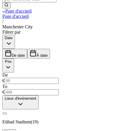
Page d'accueil
Page d'accueil
/
Manchester City
Filtrer par
Date
De date
À date
Prix
De
€
To
€
Lieux d'événement
Etihad Stadium
(
19
)