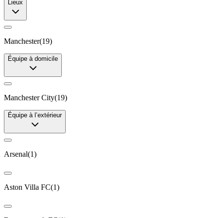
Lieux
Manchester
(
19
)
Équipe à domicile
Manchester City
(
19
)
Équipe à l’extérieur
Arsenal
(
1
)
Aston Villa FC
(
1
)