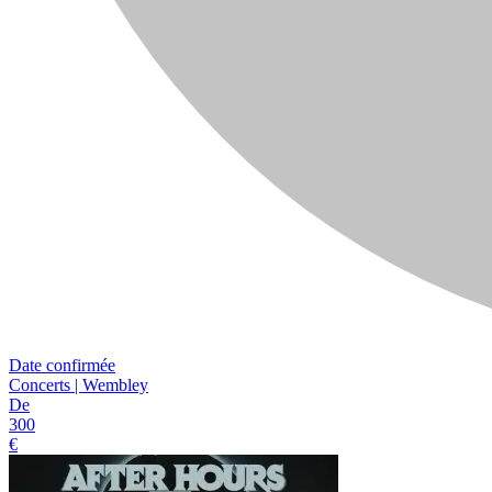
Date confirmée
Concerts | Wembley
De
300
€