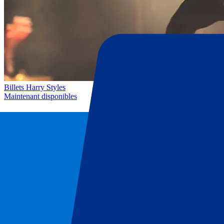
Billets Harry Styles
Maintenant disponibles
How does it work?
1
Choisissez votre événement
Assistez à votre événement favori
2
Choisissez votre formule
Profitez d’une expérience incomparable avec nos formules
3
Choisissez votre hôtel
Choisissez votre hôtel de luxe (optionnel)