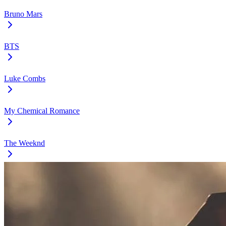
Bruno Mars
BTS
Luke Combs
My Chemical Romance
The Weeknd