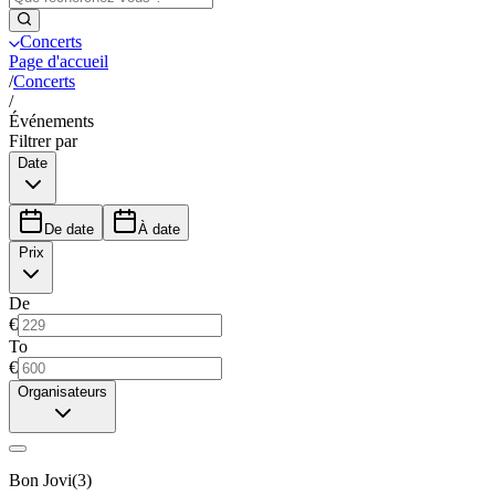
Concerts
Page d'accueil
/
Concerts
/
Événements
Filtrer par
Date
De date
À date
Prix
De
€
To
€
Organisateurs
Bon Jovi
(
3
)