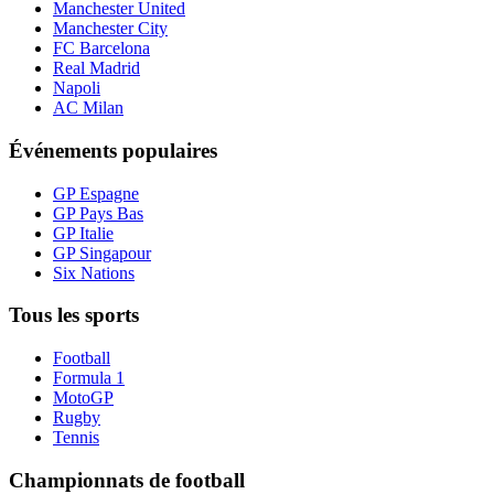
Manchester United
Manchester City
FC Barcelona
Real Madrid
Napoli
AC Milan
Événements populaires
GP Espagne
GP Pays Bas
GP Italie
GP Singapour
Six Nations
Tous les sports
Football
Formula 1
MotoGP
Rugby
Tennis
Championnats de football