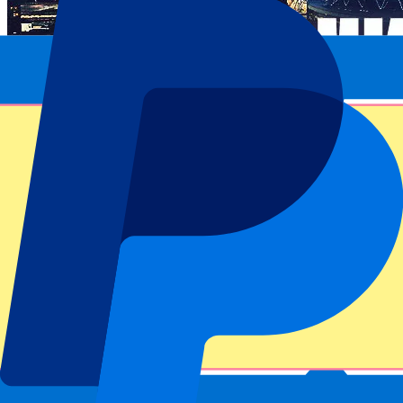
Informations sur l'événement
À propos de Usyk vs Dubois - 19 July 2025
Compétition
Wembley Boxing 2025
Match
Usyk vs Dubois - 19 July 2025
Stade
Wembley
Lieu de l'événement