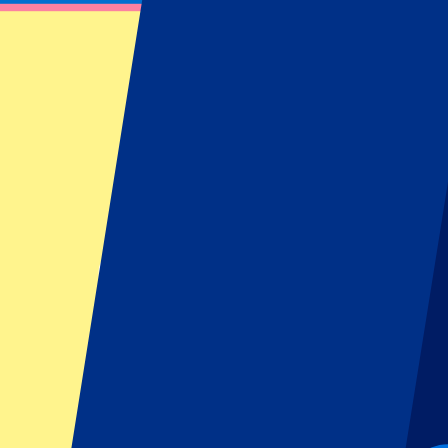
Bruno Mars - 18 juillet 2026
18 juillet 2026 à 19:00
Date confirmée
•
London, Royaume-Uni
Bruno Mars - 18 juillet 2026
18 juillet 2026 à 19:00 • London, Royaume-Uni
Date confirmée
Cet événement est terminé
Cet événement est terminé