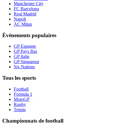
Manchester City
FC Barcelona
Real Madrid
Napoli
AC Milan
Événements populaires
GP Espagne
GP Pays Bas
GP Italie
GP Singapour
Six Nations
Tous les sports
Football
Formula 1
MotoGP
Rugby
Tennis
Championnats de football