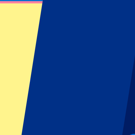
Harry Styles - 3 juillet 2026
3 juillet 2026 à 17:00
Date confirmée
•
London, Royaume-Uni
Harry Styles - 3 juillet 2026
3 juillet 2026 à 17:00 • London, Royaume-Uni
Date confirmée
Cet événement est terminé
Cet événement est terminé