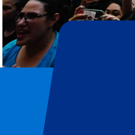
Harry Styles
Page d'accueil
/
Concerts
/
Harry Styles
/
Harry Styles - 3 juillet 2026
Harry Styles