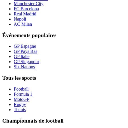
Manchester City
FC Barcelona
Real Madrid
Napoli
AC Milan
Événements populaires
GP Espagne
GP Pays Bas
GP Italie
GP Singapour
Six Nations
Tous les sports
Football
Formula 1
MotoGP
Rugby
Tennis
Championnats de football