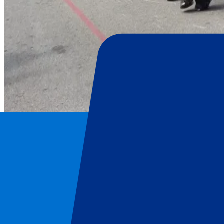
Oktoberfest München
Page d'accueil
/
FESTIVALS
/
Oktoberfest München
/
Jour 2: Oktoberfest München – 1er dimanche
Oktoberfest München