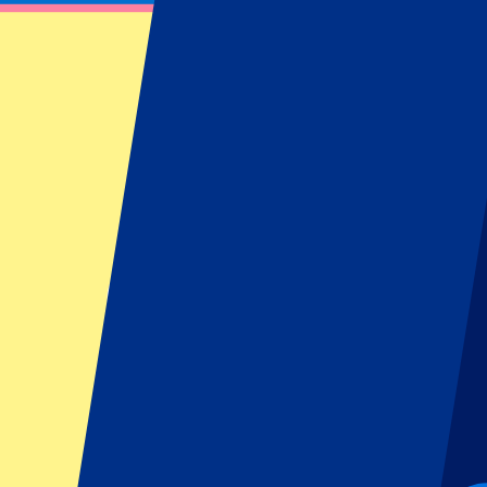
Jour 2: Oktoberfest München – 1er diman
22 septembre 2024 à 12:00
Date confirmée
•
Munich, Allemagne
Jour 2: Oktoberfest München – 1er diman
22 septembre 2024 à 12:00 • Munich, Allemagne
Date confirmée
Cet événement est terminé
Cet événement est terminé
Cet événement est terminé
Inscrivez-vous et recevez toujours toutes les mises à jour, les offres et