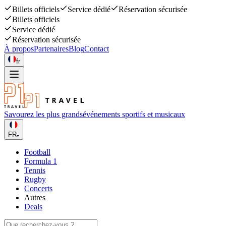
Billets officiels
Service dédié
Réservation sécurisée
Billets officiels
Service dédié
Réservation sécurisée
À propos
Partenaires
Blog
Contact
fr
Savourez les plus grands
événements sportifs et musicaux
FR
Football
Formula 1
Tennis
Rugby
Concerts
Autres
Deals