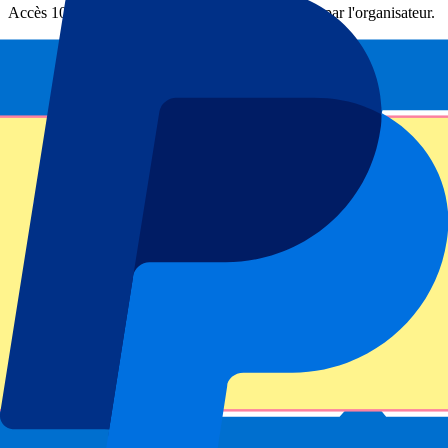
Accès 100 % garanti – Billets fournis directement par l'organisateur.
Cet événement est terminé
Inscrivez-vous et recevez toujours toutes les mises à jour, les offres
et plus encore !
Envoyer
Vos informations seront utilisées conformément à notre
Privacy
Policy
.
Merci d'avoir envoyé le formulaire !
Informations sur l'événement