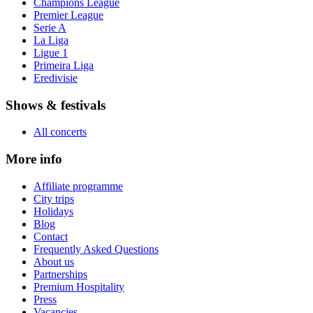
Champions League
Premier League
Serie A
La Liga
Ligue 1
Primeira Liga
Eredivisie
Shows & festivals
All concerts
More info
Affiliate programme
City trips
Holidays
Blog
Contact
Frequently Asked Questions
About us
Partnerships
Premium Hospitality
Press
Vacancies