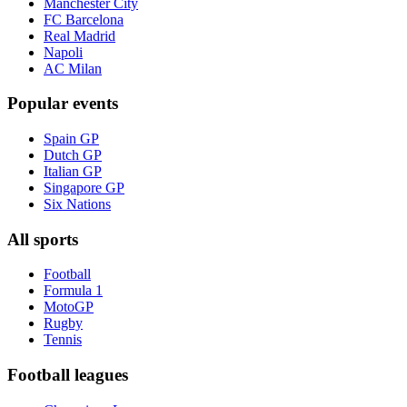
Manchester City
FC Barcelona
Real Madrid
Napoli
AC Milan
Popular events
Spain GP
Dutch GP
Italian GP
Singapore GP
Six Nations
All sports
Football
Formula 1
MotoGP
Rugby
Tennis
Football leagues