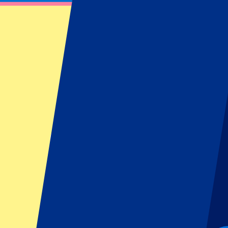
Royal Antwerp FC vs Standard de Liège
3 mai 2026 à 16:00
Date confirmée
•
Antwerpen, Belgique
Royal Antwerp FC vs Standard de Liège
3 mai 2026 à 16:00 • Antwerpen, Belgique
Date confirmée
Restrictions de l'organisateur de l'événement : Pas de supporters a
Cet événement est terminé