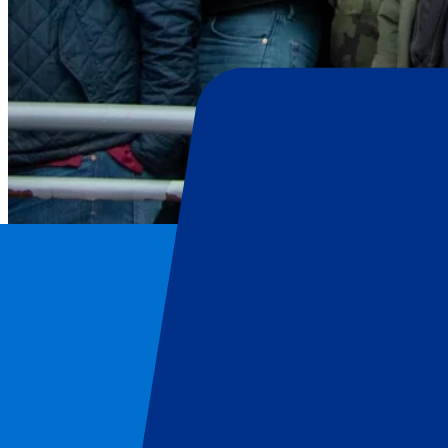
Royal Antwerp FC
Page d'accueil
/
Football
/
Royal Antwerp FC
/
Royal Antwerp FC vs Standard de Liège
Royal Antwerp FC