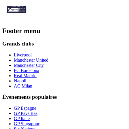
Footer menu
Grands clubs
Liverpool
Manchester United
Manchester City
FC Barcelona
Real Madrid
Napoli
AC Milan
Événements populaires
GP Espagne
GP Pays Bas
GP Italie
GP Singapour
Six Nations