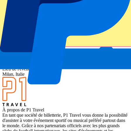
Informations sur l'événement
À propos de FC Internazionale Milano vs US
Cremonese
Compétition
Serie A 2025-2026
Match
FC Internazionale Milano vs US Cremonese
Stade
Giuseppe Meazza
Lieu de l'événement
Milan, Italie
À propos de P1 Travel
En tant que société de billetterie, P1 Travel vous donne la possibilité
d'assister à votre événement sportif ou musical préféré partout dans
le monde. Grâce à nos partenariats officiels avec les plus grands
clubs de football internationaux, les sites d'événements et les