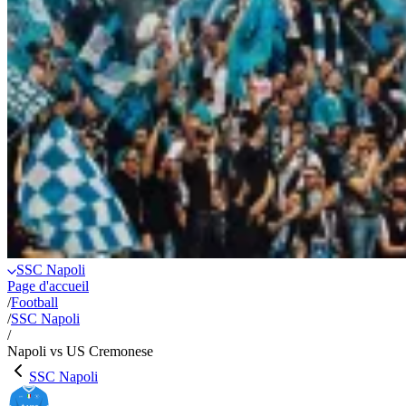
SSC Napoli
Page d'accueil
/
Football
/
SSC Napoli
/
Napoli vs US Cremonese
SSC Napoli