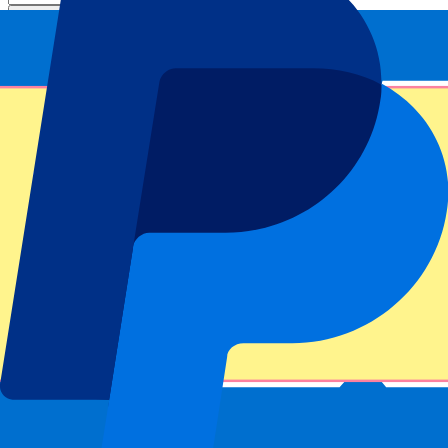
Envoyer
Vos informations seront utilisées conformément à notre
Privacy
Policy
.
Merci d'avoir envoyé le formulaire !
Informations sur l'événement
Napoli vs US Cremonese Billets
Naples contre Crémone oppose deux équipes très différentes. Les