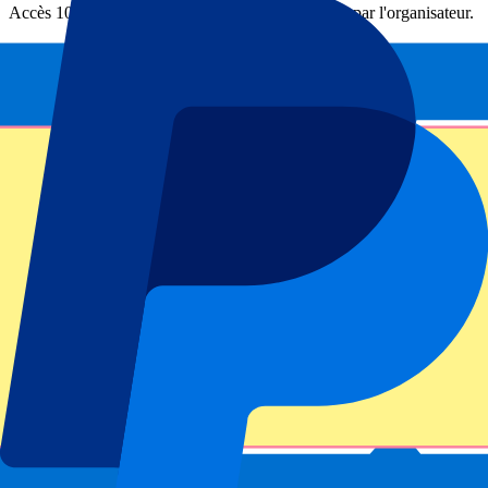
Accès 100 % garanti – Billets fournis directement par l'organisateur.
Cet événement est terminé
Inscrivez-vous et recevez toujours toutes les mises à jour, les offres
et plus encore !
Envoyer
Vos informations seront utilisées conformément à notre
Privacy
Policy
.
Merci d'avoir envoyé le formulaire !
Informations sur l'événement