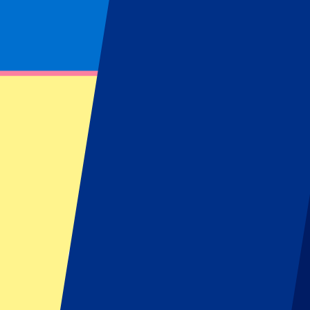
Footer menu
Grands clubs
Liverpool
Manchester United
Manchester City
FC Barcelona
Real Madrid
Napoli
AC Milan
Événements populaires
GP Espagne
GP Pays Bas
GP Italie
GP Singapour
Six Nations
Tous les sports