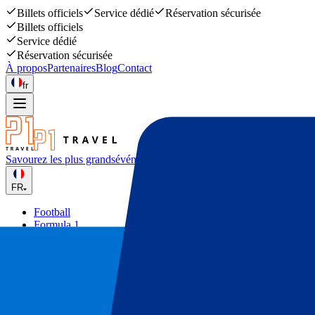
Billets officiels
Service dédié
Réservation sécurisée
Billets officiels
Service dédié
Réservation sécurisée
À propos
Partenaires
Blog
Contact
fr
Savourez les plus grands
événements sportifs et musicaux
FR
Football
Formula 1
Tennis
Rugby
Concerts
Autres
Deals