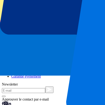
Séjours en ville
Vacances
Blog
Contact
Questions fréquentes
À propos de nous
Partenariats
Hospitalité Premium
Presse
Offres d'emploi
Nos politiques
Politique de confidentialité
Déclaration relative aux cookies
Complaints Procédure de réclamation
Conditions générales
Garantie événement
Newsletter
Approuver le contact par e-mail