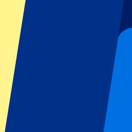
Football
Formula 1
MotoGP
Rugby
Tennis
Championnats de football
Ligue des Champions
Premier League
Serie A
La Liga
Ligue 1
Primeira Liga
Eredivisie
Spectacles et festivals
Tous les concerts
Plus d'informations
Programme d'affiliation