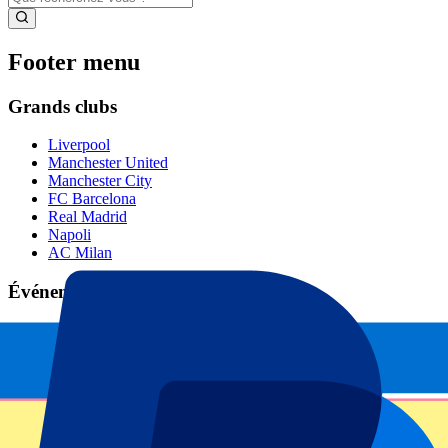
Footer menu
Grands clubs
Liverpool
Manchester United
Manchester City
FC Barcelona
Real Madrid
Napoli
AC Milan
Événements populaires
GP Espagne
GP Pays Bas
GP Italie
GP Singapour
Six Nations
Tous les sports