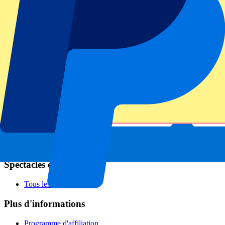
Football
Formula 1
MotoGP
Rugby
Tennis
Championnats de football
Ligue des Champions
Premier League
Serie A
La Liga
Ligue 1
Primeira Liga
Eredivisie
Spectacles et festivals
Tous les concerts
Plus d'informations
Programme d'affiliation