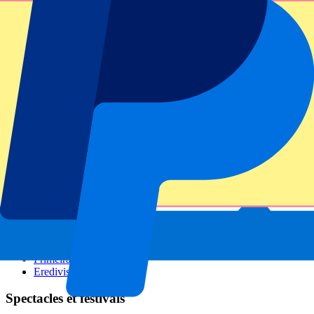
GP Italie
GP Singapour
Six Nations
Tous les sports
Football
Formula 1
MotoGP
Rugby
Tennis
Championnats de football
Ligue des Champions
Premier League
Serie A
La Liga
Ligue 1
Primeira Liga
Eredivisie
Spectacles et festivals