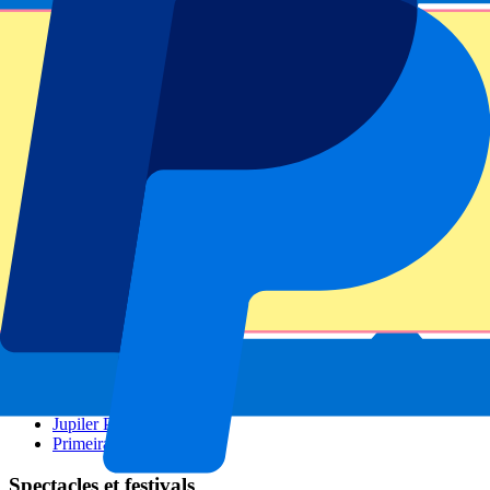
GP de Zandvoort
GP de Singapour
Wimbledon
Tous les sports
Football
Formule 1
MotoGP
Rugby
Tennis
Ligues de football
Champions League
Premier League
La Liga
Serie A
Bundesliga
Eredivisie
Jupiler Pro League
Primeira Liga
Spectacles et festivals