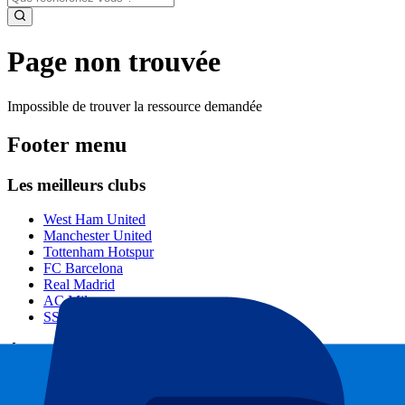
Page non trouvée
Impossible de trouver la ressource demandée
Footer menu
Les meilleurs clubs
West Ham United
Manchester United
Tottenham Hotspur
FC Barcelona
Real Madrid
AC Milan
SSC Napoli
Événements populaires
GP de Barcelone
GP d'Italie