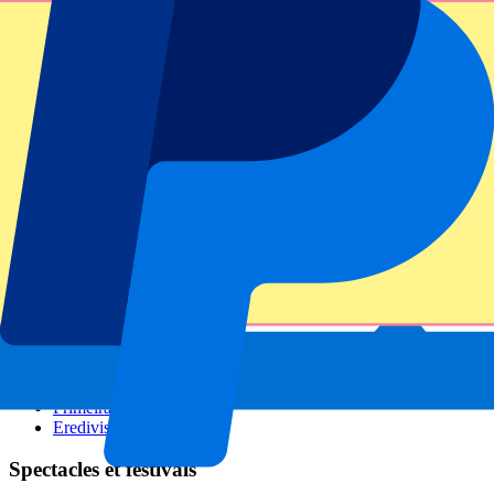
GP Italie
GP Singapour
Six Nations
Tous les sports
Football
Formula 1
MotoGP
Rugby
Tennis
Championnats de football
Ligue des Champions
Premier League
Serie A
La Liga
Ligue 1
Primeira Liga
Eredivisie
Spectacles et festivals