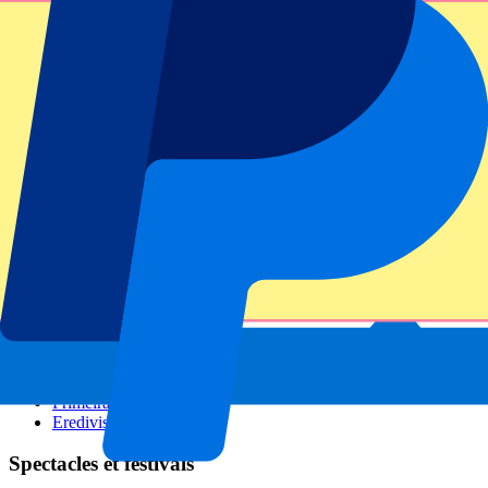
GP Italie
GP Singapour
Six Nations
Tous les sports
Football
Formula 1
MotoGP
Rugby
Tennis
Championnats de football
Ligue des Champions
Premier League
Serie A
La Liga
Ligue 1
Primeira Liga
Eredivisie
Spectacles et festivals