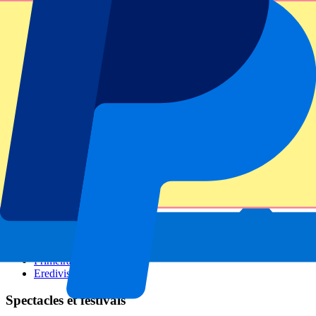
GP Italie
GP Singapour
Six Nations
Tous les sports
Football
Formula 1
MotoGP
Rugby
Tennis
Championnats de football
Ligue des Champions
Premier League
Serie A
La Liga
Ligue 1
Primeira Liga
Eredivisie
Spectacles et festivals