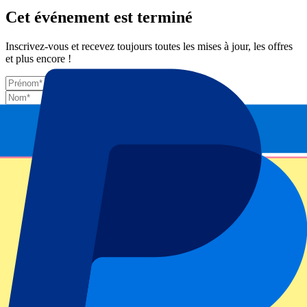
Cet événement est terminé
Inscrivez-vous et recevez toujours toutes les mises à jour, les offres
et plus encore !
Envoyer
Vos informations seront utilisées conformément à notre
Privacy
Policy
.
Merci d'avoir envoyé le formulaire !
Informations sur l'événement
À propos de France vs Australia
Compétition
Autumn Internationals 2025
Match