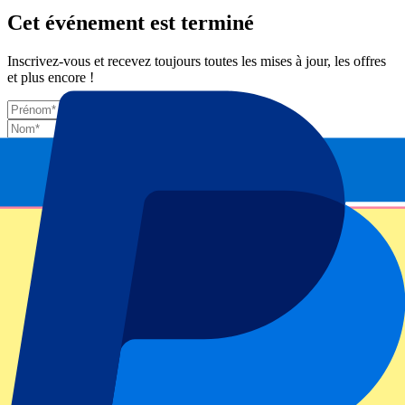
Cet événement est terminé
Inscrivez-vous et recevez toujours toutes les mises à jour, les offres
et plus encore !
Envoyer
Vos informations seront utilisées conformément à notre
Privacy
Policy
.
Merci d'avoir envoyé le formulaire !
Informations sur l'événement
À propos de Italy vs Australia
Compétition
Autumn Internationals 2025
Match