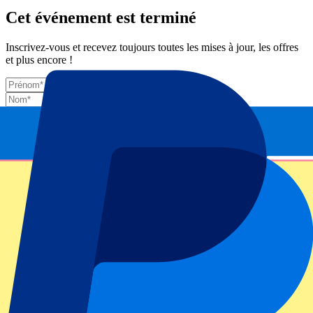
Cet événement est terminé
Inscrivez-vous et recevez toujours toutes les mises à jour, les offres
et plus encore !
Envoyer
Vos informations seront utilisées conformément à notre
Privacy
Policy
.
Merci d'avoir envoyé le formulaire !
Informations sur l'événement
À propos de Wales vs New Zealand
Compétition
Autumn Internationals 2025
Match