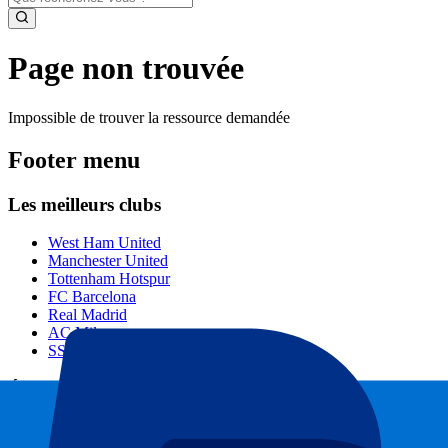
Page non trouvée
Impossible de trouver la ressource demandée
Footer menu
Les meilleurs clubs
West Ham United
Manchester United
Tottenham Hotspur
FC Barcelona
Real Madrid
AC Milan
SSC Napoli
Événements populaires
GP de Barcelone
GP d'Italie