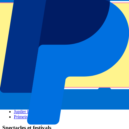
GP de Zandvoort
GP de Singapour
Wimbledon
Tous les sports
Football
Formule 1
MotoGP
Rugby
Tennis
Ligues de football
Champions League
Premier League
La Liga
Serie A
Bundesliga
Eredivisie
Jupiler Pro League
Primeira Liga
Spectacles et festivals