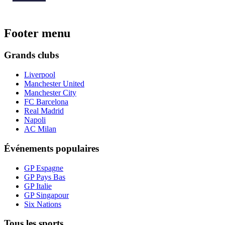
Footer menu
Grands clubs
Liverpool
Manchester United
Manchester City
FC Barcelona
Real Madrid
Napoli
AC Milan
Événements populaires
GP Espagne
GP Pays Bas
GP Italie
GP Singapour
Six Nations
Tous les sports