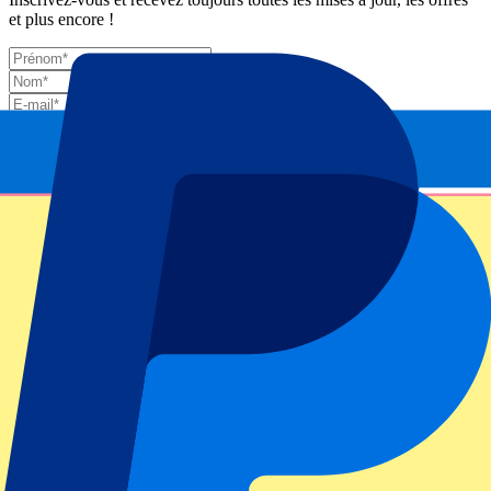
et plus encore !
Envoyer
Vos informations seront utilisées conformément à notre
Privacy
Policy
.
Merci d'avoir envoyé le formulaire !
Informations sur l'événement
À propos de ABN AMRO Open: 10 février - Soirée
Niveau ATP / Grand Chelem
ABN AMRO Open 2026
Stade
Rotterdam Ahoy
Lieu de l'événement
Rotterdam, Pays-Bas