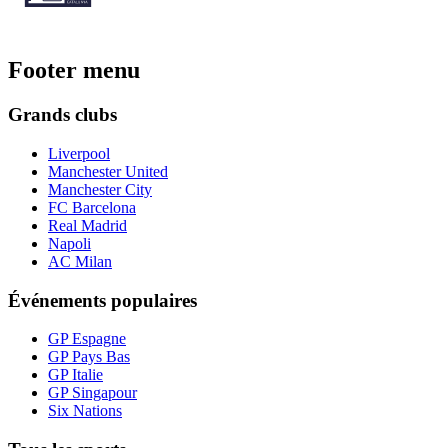
Footer menu
Grands clubs
Liverpool
Manchester United
Manchester City
FC Barcelona
Real Madrid
Napoli
AC Milan
Événements populaires
GP Espagne
GP Pays Bas
GP Italie
GP Singapour
Six Nations