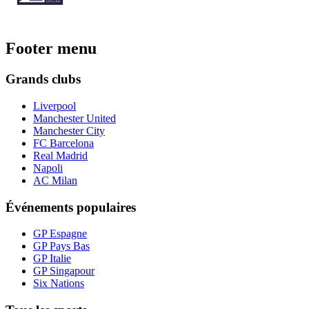
Footer menu
Grands clubs
Liverpool
Manchester United
Manchester City
FC Barcelona
Real Madrid
Napoli
AC Milan
Événements populaires
GP Espagne
GP Pays Bas
GP Italie
GP Singapour
Six Nations