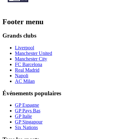
Footer menu
Grands clubs
Liverpool
Manchester United
Manchester City
FC Barcelona
Real Madrid
Napoli
AC Milan
Événements populaires
GP Espagne
GP Pays Bas
GP Italie
GP Singapour
Six Nations