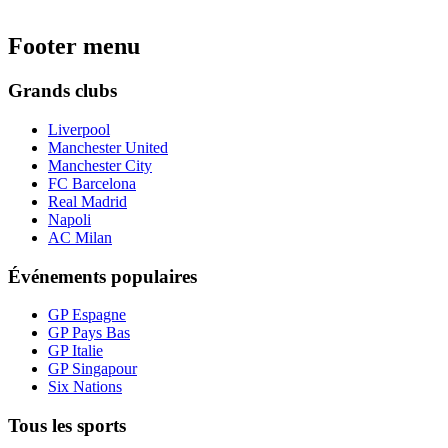
Footer menu
Grands clubs
Liverpool
Manchester United
Manchester City
FC Barcelona
Real Madrid
Napoli
AC Milan
Événements populaires
GP Espagne
GP Pays Bas
GP Italie
GP Singapour
Six Nations
Tous les sports