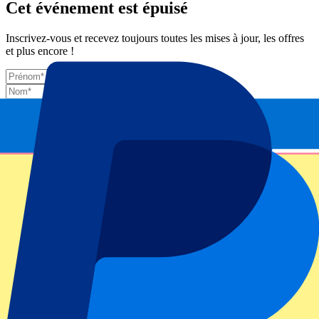
Cet événement est épuisé
Inscrivez-vous et recevez toujours toutes les mises à jour, les offres
et plus encore !
Envoyer
Vos informations seront utilisées conformément à notre
Privacy
Policy
.
Merci d'avoir envoyé le formulaire !
Informations sur l'événement
À propos de Wimbledon 2026 - Jour 11 - Simple
Dames demi-finales
Niveau ATP / Grand Chelem
Wimbledon 2026