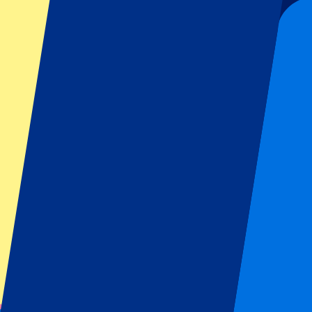
Date confirmée
Football | Premier League
De
179
€