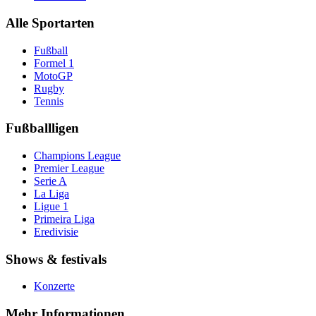
Alle Sportarten
Fußball
Formel 1
MotoGP
Rugby
Tennis
Fußballligen
Champions League
Premier League
Serie A
La Liga
Ligue 1
Primeira Liga
Eredivisie
Shows & festivals
Konzerte
Mehr Informationen