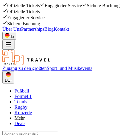
Offizielle Tickets
Engagierter Service
Sichere Buchung
Offizielle Tickets
Engagierter Service
Sichere Buchung
Über Uns
Partnerships
Blog
Kontakt
de
Zugang zu den größten
Sport- und Musikevents
DE
Fußball
Formel 1
Tennis
Rugby
Konzerte
Mehr
Deals