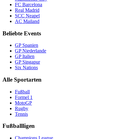
FC Barcelona
Real Madrid
SCC Neapel
AC Mailand
Beliebte Events
GP Spanien
GP Niederlande
GP Italien
GP Singapur
Six Nations
Alle Sportarten
Fußball
Formel 1
MotoGP
Rugby
Tennis
Fußballligen
Champions League