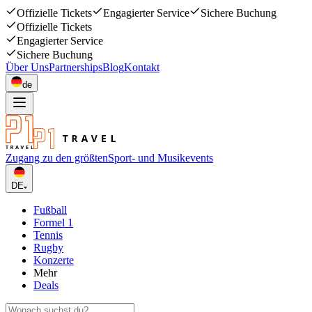
Offizielle Tickets
Engagierter Service
Sichere Buchung
Offizielle Tickets
Engagierter Service
Sichere Buchung
Über Uns
Partnerships
Blog
Kontakt
de
Zugang zu den größten
Sport- und Musikevents
DE
Fußball
Formel 1
Tennis
Rugby
Konzerte
Mehr
Deals