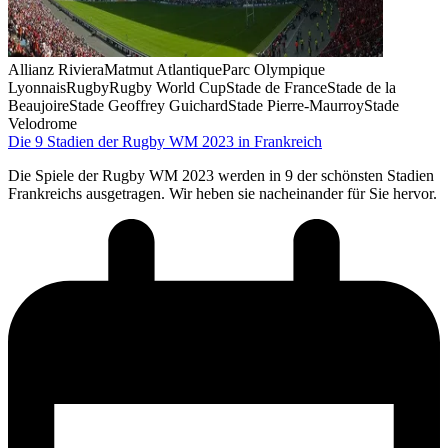
Allianz Riviera
Matmut Atlantique
Parc Olympique
Lyonnais
Rugby
Rugby World Cup
Stade de France
Stade de la
Beaujoire
Stade Geoffrey Guichard
Stade Pierre-Maurroy
Stade
Velodrome
Die 9 Stadien der Rugby WM 2023 in Frankreich
Die Spiele der Rugby WM 2023 werden in 9 der schönsten Stadien
Frankreichs ausgetragen. Wir heben sie nacheinander für Sie hervor.