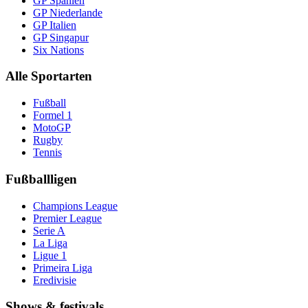
GP Spanien
GP Niederlande
GP Italien
GP Singapur
Six Nations
Alle Sportarten
Fußball
Formel 1
MotoGP
Rugby
Tennis
Fußballligen
Champions League
Premier League
Serie A
La Liga
Ligue 1
Primeira Liga
Eredivisie
Shows & festivals