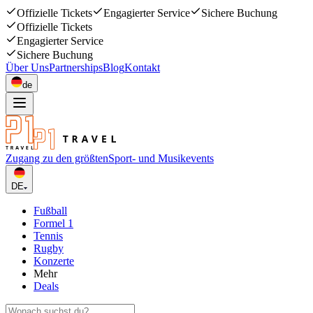
Offizielle Tickets
Engagierter Service
Sichere Buchung
Offizielle Tickets
Engagierter Service
Sichere Buchung
Über Uns
Partnerships
Blog
Kontakt
de
Zugang zu den größten
Sport- und Musikevents
DE
Fußball
Formel 1
Tennis
Rugby
Konzerte
Mehr
Deals