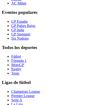
AC Milan
Eventos populares
GP España
GP Países Bajos
GP Italia
GP Singapur
Six Nations
Todos los deportes
Fútbol
Fórmula 1
MotoGP
Rugby
Tenis
Ligas de fútbol
Champions League
Premier League
Serie A
La Liga