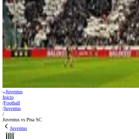
Juventus
Inicio
/
Football
/
Juventus
/
Juventus vs Pisa SC
Juventus