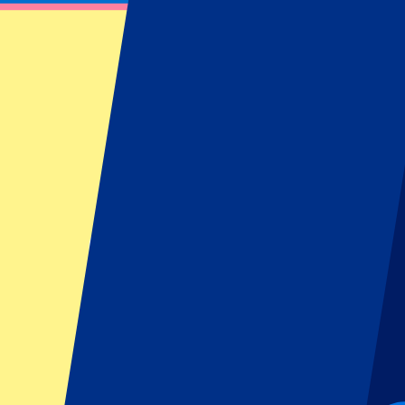
superbes performances à un si jeune âge font de lui un candidat très s
Erling Haaland: La machine à marquer de
Statistiques 2023-24:
45 buts, 6 passes décisives.
Titres :
Premier Le
Stef, spécialiste e-mail, considère Erling Haaland comme le grand favo
« Peu de joueurs marquent autant de buts que Haaland. Le nombre de tri
Malgré le peu de succès international qu’il a connu avec la Norvège, 
dans les victoires de Manchester City font de lui un candidat de poids 