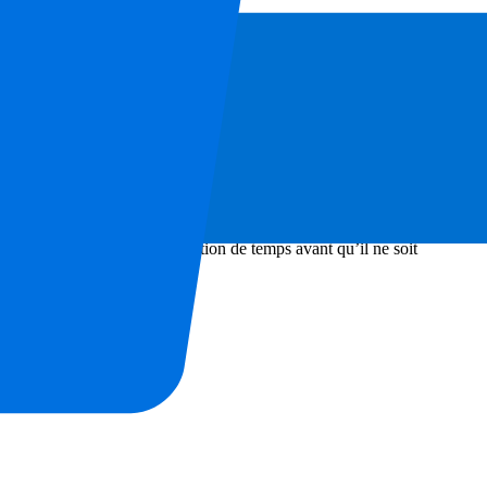
4.
 Yamal gagne en 2024, mais il est convaincu que Yamal a un bel avenir
grande créativité à un très jeune âge. Il s’est fait remarquer pendant
talent exceptionnel. Ses performances lors de l’Euro 2024 et avec le
gresser, ce n’est qu’une question de temps avant qu’il ne soit