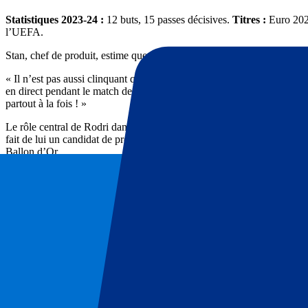
Statistiques 2023-24 :
12 buts, 15 passes décisives.
Titres :
Euro 202
l’UEFA.
Stan, chef de produit, estime que Rodri est le grand favori pour rempo
« Il n’est pas aussi clinquant que des joueurs comme Vinicius Junior 
en direct pendant le match de championship contre West Ham United, et l
partout à la fois ! »
Le rôle central de Rodri dans le succès de Manchester City, conjugué
fait de lui un candidat de premier plan. Stan estime qu’il est temps qu
Ballon d’Or.
Jude Bellingham: Un jeune leader mature
Statistiques 2023-24 :
27 buts, 17 passes décisives.
Titres :
Ligue de
Lennart, développeur WordPress, voit en Jude Bellingham un autre ca
« Ce qu’il nous a montré, d’abord au Borussia Dortmund et maintenan
sérieux, et ne donne pas l’impression d’avoir seulement 21 ans. Il dég
Depuis qu’il a rejoint le Real Madrid, Bellingham est rapidement dev
physique remarquable et d’une intelligence de jeu exceptionnelle, il es