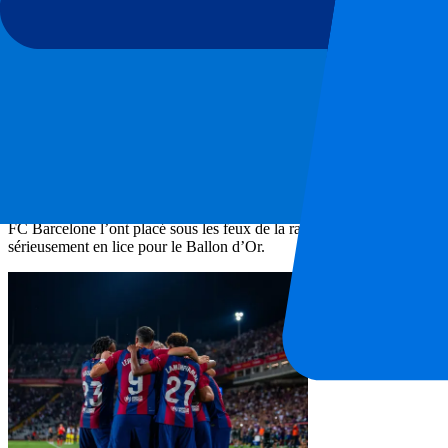
Lamine Yamal: Un futur Ballon d'Or
Statistiques 2023-24:
10 buts, 18 passes décisives.
Titres :
Euro 202
Pieter, graphiste, estime qu’il est peut-être trop tôt pour que Lamine
devant lui.
« Lamine Yamal est l’un de mes favoris parce qu’il a fait preuve d’une 
les Euros et il est clair qu’il a beaucoup plus à offrir ».
Bien que Yamal soit encore jeune, il a déjà prouvé qu’il possédait un 
FC Barcelone l’ont placé sous les feux de la rampe. S’il continue à pro
sérieusement en lice pour le Ballon d’Or.