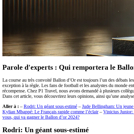
Parole d'experts : Qui remportera le Ball
La course au très convoité Ballon d’Or est toujours l’un des débats les
exception à la règle. Les fans de football et les analystes du monde ent
récompense. Chez P1 Travel, nous avons demandé à plusieurs collègues
Dans cet article, vous découvrirez leurs opinions, ainsi qu’une analy
Aller à :
–
Rodri: Un géant sous-estimé
–
Jude Bellingham: Un jeune 
Kylian Mbappé: Le Français rapide comme l’éclair
–
Vinicius Junior:
vous, qui va gagner le Ballon d’or 2024?
Rodri: Un géant sous-estimé