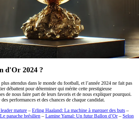
on d'Or 2024 ?
 plus attendus dans le monde du football, et l’année 2024 ne fait pas
ier débattent pour déterminer qui mérite cette prestigieuse
 de nous faire part de leurs favoris et de nous expliquer pourquoi.
se des performances et des chances de chaque candidat.
leader mature
–
Erling Haaland: La machine à marquer des buts
–
 Le panache brésilien
–
Lamine Yamal: Un futur Ballon d’Or
–
Selon