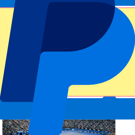
Visiter l’Open d’Australie
Melbourne Park est une fois de plus l’épicentre de l’Open
d’Australie cette année. De grands matchs sont à venir et vous
pourrez y assister ! Venez voir un match dans la légendaire Rod
Laver Arena ou rendez-vous dans l’un des autres stades pour
savourer l’Open d’Australie en direct. Consultez notre site web et
achetez vos billets dès maintenant !
Billets pour l’Open d’Australie
Vous pourriez aussi aimer
Consultez d'autres articles