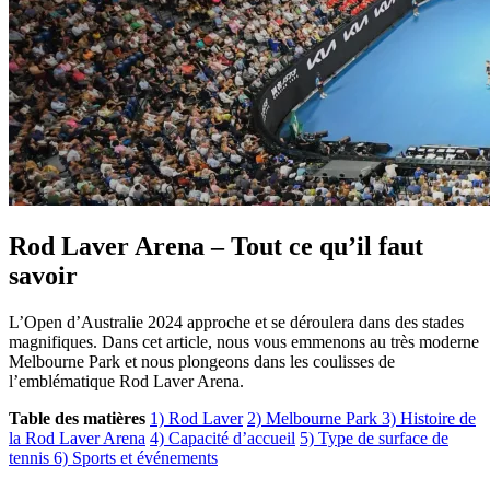
Rod Laver Arena – Tout ce qu’il faut
savoir
L’Open d’Australie 2024 approche et se déroulera dans des stades
magnifiques. Dans cet article, nous vous emmenons au très moderne
Melbourne Park et nous plongeons dans les coulisses de
l’emblématique Rod Laver Arena.
Table des matières
1) Rod Laver
2) Melbourne Park
3) Histoire de
la Rod Laver Arena
4) Capacité d’accueil
5) Type de surface de
tennis
6) Sports et événements