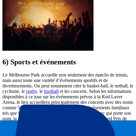
6) Sports et événements
Le Melbourne Park accueille non seulement des matchs de tennis,
mais aussi toute une variété d’événements sportifs et de
divertissements. On peut notamment citer le basket-ball, le netball, le
cyclisme, le
rugby
, le
football
et les concerts. Selon les informations
disponibles à ce jour sur les événements prévus à la Rod Laver
Arena, le lieu accueillera principalement des concerts avec des noms
comme 50 Cent et Sam Smith, ainsi que des événements familiaux
tels que le Monster Trucks Live. Et en dehors du parc qui porte son
nom, la ville de Melbourne accueille également un Grand Prix de
Formule 1
chaque année : un nouveau GP palpitant aura lieu sur le
circuit d’Albert Park
en mars 2024.