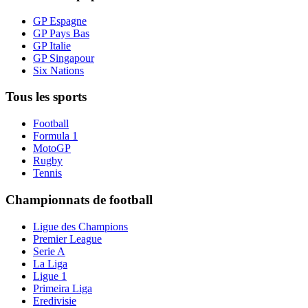
GP Espagne
GP Pays Bas
GP Italie
GP Singapour
Six Nations
Tous les sports
Football
Formula 1
MotoGP
Rugby
Tennis
Championnats de football
Ligue des Champions
Premier League
Serie A
La Liga
Ligue 1
Primeira Liga
Eredivisie